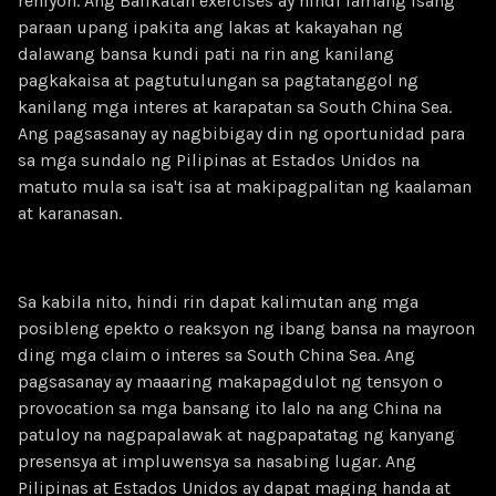
rehiyon. Ang Balikatan exercises ay hindi lamang isang
paraan upang ipakita ang lakas at kakayahan ng
dalawang bansa kundi pati na rin ang kanilang
pagkakaisa at pagtutulungan sa pagtatanggol ng
kanilang mga interes at karapatan sa South China Sea.
Ang pagsasanay ay nagbibigay din ng oportunidad para
sa mga sundalo ng Pilipinas at Estados Unidos na
matuto mula sa isa't isa at makipagpalitan ng kaalaman
at karanasan.
Sa kabila nito, hindi rin dapat kalimutan ang mga
posibleng epekto o reaksyon ng ibang bansa na mayroon
ding mga claim o interes sa South China Sea. Ang
pagsasanay ay maaaring makapagdulot ng tensyon o
provocation sa mga bansang ito lalo na ang China na
patuloy na nagpapalawak at nagpapatatag ng kanyang
presensya at impluwensya sa nasabing lugar. Ang
Pilipinas at Estados Unidos ay dapat maging handa at