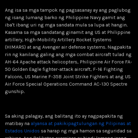
Ang isa sa mga tampok ng pagsasanay ay ang paglubog
ng isang lumang barko ng Philippine Navy gamit ang
iba't ibang uri ng mga sandata mula sa lupa at hangin.
Kasama sa mga sandatang ginamit ang US at Philippine
artillery, High-Mobility Artillery Rocket Systems
(HIMARS) at ang Avenger air defense systems. Nagpakita
rin ng kanilang galing ang mga combat aircraft tulad ng
AH-64 Apache attack helicopters, Philippine Air Force FA-
50 Golden Eagle fighter-attack aircraft, F-16 Fighting
Falcons, US Marine F-35B Joint Strike Fighters at ang US
Air Force Special Operations Command AC-130 Spectre
gunship.
Sa aking palagay, ang balitang ito ay nagpapakita ng
matibay na
alyansa at pakikipagtulungan ng Pilipinas at
Estados Unidos
sa harap ng mga hamon sa seguridad sa