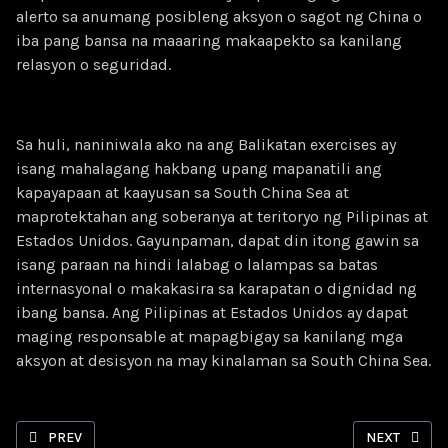
alerto sa anumang posibleng aksyon o sagot ng China o
iba pang bansa na maaaring makaapekto sa kanilang
relasyon o seguridad.
Sa huli, naniniwala ako na ang Balikatan exercises ay
isang mahalagang hakbang upang mapanatili ang
kapayapaan at kaayusan sa South China Sea at
maprotektahan ang soberanya at teritoryo ng Pilipinas at
Estados Unidos. Gayunpaman, dapat din itong gawin sa
isang paraan na hindi lalabag o lalampas sa batas
internasyonal o makakasira sa karapatan o dignidad ng
ibang bansa. Ang Pilipinas at Estados Unidos ay dapat
maging responsable at mapagbigay sa kanilang mga
aksyon at desisyon na may kinalaman sa South China Sea.
PREVIOUS ARTICLE: OPINYON: PILIPINAS NAGHAHANDA PARA SA
NEXT ARTICL
PREV
NEXT