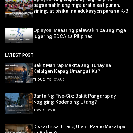
pagsamahin ang mga aralin sa lipunan,
sining, at pisikal na edukasyon para sa K-3
Opinyon: Maaaring palawakin pa ang mga
lugar ng EDCA sa Pilipinas
LATEST POST
Bakit Mahirap Makita ang Tunay na
Kaibigan Kapag Umangat Ka?
THOUGHTS
01.AUG
Banta Ng Five-Six: Bakit Pangarap ay
Nagiging Kadena ng Utang?
KOWTS
25.JUL
Diskarte sa Tirang Ulam: Paano Makatipid
sa Kakain?