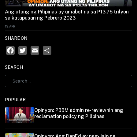
Ang utang ng Pilipinas ay umabot na sa P13.75 trilyon
sa katapusan ng Pebrero 2023
19.APR
SHARE ON
Facebook
Twitter
Email
Share
SEARCH
POPULAR
Opinyon: PBBM admin re-reviewhin ang
reclamation policy ng Pilipinas
Opinyon: Ang DepEd ay nag-iisip na