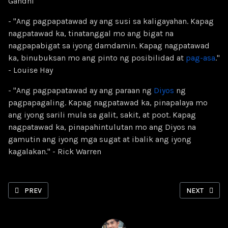
Gandhi
- "Ang pagpapatawad ay ang susi sa kaligayahan. Kapag
nagpatawad ka, tinatanggal mo ang bigat na
nagpapabigat sa iyong damdamin. Kapag nagpatawad
ka, binubuksan mo ang pinto ng posibilidad at
pag-asa
."
- Louise Hay
- "Ang pagpapatawad ay ang paraan ng
Diyos
ng
pagpapagaling. Kapag nagpatawad ka, pinapalaya mo
ang iyong sarili mula sa galit, sakit, at poot. Kapag
nagpatawad ka, pinapahintulutan mo ang Diyos na
gamutin ang iyong mga sugat at ibalik ang iyong
kagalakan." - Rick Warren
PREVIOUS ARTICLE: QUOTES #165: MASARAP MAGING SINGLE. L
NEXT ARTIC
PREV
NEXT