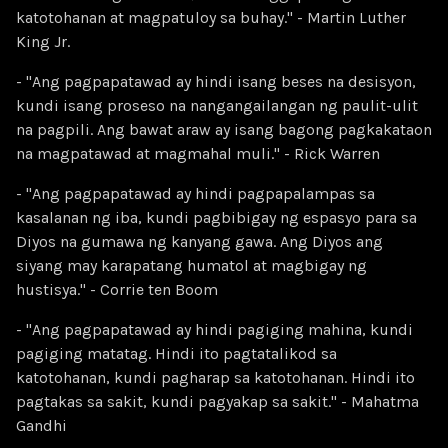
katotohanan at magpatuloy sa buhay." - Martin Luther
King Jr.
- "Ang pagpapatawad ay hindi isang beses na desisyon,
kundi isang proseso na nangangailangan ng paulit-ulit
na pagpili. Ang bawat araw ay isang bagong pagkakataon
na magpatawad at magmahal muli." - Rick Warren
- "Ang pagpapatawad ay hindi pagpapalampas sa
kasalanan ng iba, kundi pagbibigay ng espasyo para sa
Diyos na gumawa ng kanyang gawa. Ang Diyos ang
siyang may karapatang humatol at magbigay ng
hustisya." - Corrie ten Boom
- "Ang pagpapatawad ay hindi pagiging mahina, kundi
pagiging matatag. Hindi ito pagtatalikod sa
katotohanan, kundi pagharap sa katotohanan. Hindi ito
pagtakas sa sakit, kundi pagyakap sa sakit." - Mahatma
Gandhi