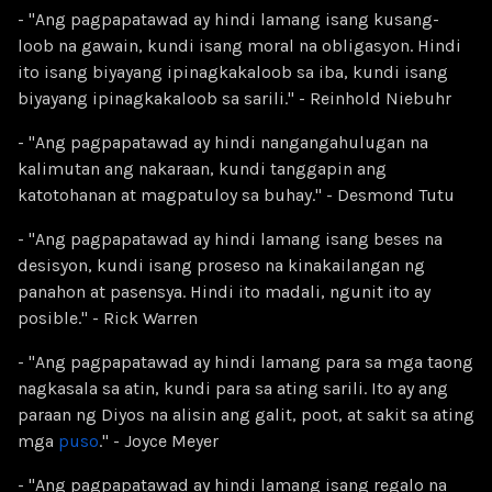
- "Ang pagpapatawad ay hindi lamang isang kusang-
loob na gawain, kundi isang moral na obligasyon. Hindi
ito isang biyayang ipinagkakaloob sa iba, kundi isang
biyayang ipinagkakaloob sa sarili." - Reinhold Niebuhr
- "Ang pagpapatawad ay hindi nangangahulugan na
kalimutan ang nakaraan, kundi tanggapin ang
katotohanan at magpatuloy sa buhay." - Desmond Tutu
- "Ang pagpapatawad ay hindi lamang isang beses na
desisyon, kundi isang proseso na kinakailangan ng
panahon at pasensya. Hindi ito madali, ngunit ito ay
posible." - Rick Warren
- "Ang pagpapatawad ay hindi lamang para sa mga taong
nagkasala sa atin, kundi para sa ating sarili. Ito ay ang
paraan ng Diyos na alisin ang galit, poot, at sakit sa ating
mga
puso
." - Joyce Meyer
- "Ang pagpapatawad ay hindi lamang isang regalo na