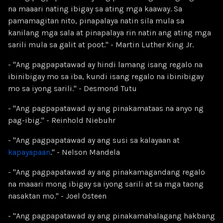
na maaari nating ibigay sa ating mga kaaway. Sa
pamamagitan nito, pinapalaya natin sila mula sa
kanilang mga sala at pinapalaya rin natin ang ating mga
sarili mula sa galit at poot." - Martin Luther King Jr.
- "Ang pagpapatawad ay hindi lamang isang regalo na
ibinibigay mo sa iba, kundi isang regalo na ibinibigay
mo sa iyong sarili." - Desmond Tutu
- "Ang pagpapatawad ay ang pinakamataas na anyo ng
pag-ibig." - Reinhold Niebuhr
- "Ang pagpapatawad ay ang susi sa kalayaan at
kapayapaan
." - Nelson Mandela
- "Ang pagpapatawad ay ang pinakamagandang regalo
na maaari mong ibigay sa iyong sarili at sa mga taong
nasaktan mo." - Joel Osteen
- "Ang pagpapatawad ay ang pinakamahalagang hakbang