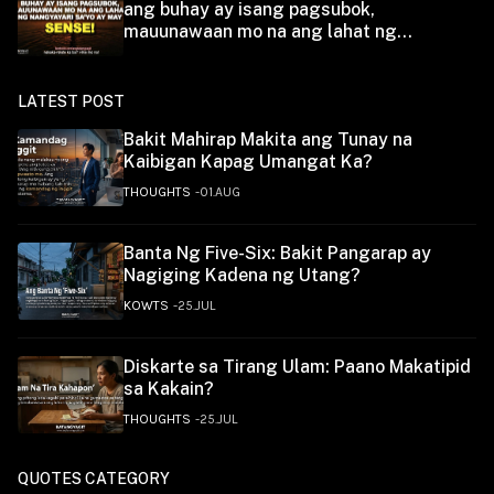
ang buhay ay isang pagsubok,
mauunawaan mo na ang lahat ng
nangyayari sayo ay may sense
LATEST POST
Bakit Mahirap Makita ang Tunay na
Kaibigan Kapag Umangat Ka?
THOUGHTS
01.AUG
Banta Ng Five-Six: Bakit Pangarap ay
Nagiging Kadena ng Utang?
KOWTS
25.JUL
Diskarte sa Tirang Ulam: Paano Makatipid
sa Kakain?
THOUGHTS
25.JUL
QUOTES CATEGORY