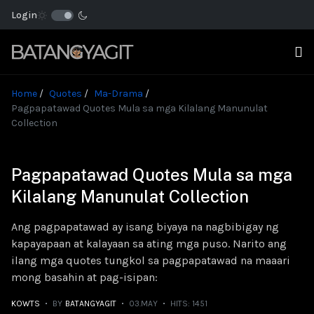
Login
Home
Quotes
Ma-Drama
Pagpapatawad Quotes Mula sa mga Kilalang Manunulat
Collection
Pagpapatawad Quotes Mula sa mga
Kilalang Manunulat Collection
Ang pagpapatawad ay isang biyaya na nagbibigay ng
kapayapaan at kalayaan sa ating mga puso. Narito ang
ilang mga quotes tungkol sa pagpapatawad na maaari
mong basahin at pag-isipan:
KOWTS
BY
BATANGYAGIT
03.MAY
HITS: 1451