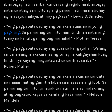
ibinibigay natin sa iba, kundi isang regalo na ibinibigay
natin sa ating sarili. Ito ay ang paraan natin na mabuhay
ng masaya, malaya, at may pag-asa." - Lewis B. Smedes
- "Ang pagpapatawad ay ang pinakamataas na anyo ng
pag-ibig.
Sa pamamagitan nito, naiintindihan natin ang
tunay na kahulugan ng pagmamahal." - Mother Teresa
- "Ang pagpapatawad ay ang susi sa kaligayahan. Walang
sinuman ang makakaranas ng tunay na kaligayahan kung
hindi niya kayang magpatawad sa sarili at sa iba." -
Robert Muller
- "Ang pagpapatawad ay ang pinakamalakas na sandata
na maaari nating gamitin laban sa masasamang loob. Sa
pamamagitan nito, pinapakita natin na mas malaki ang
ating pagkatao kaysa sa kanilang kasamaan." - Nelson
Mandela
- "Ang pagpapatawad ay ang pinakamagandang regalo