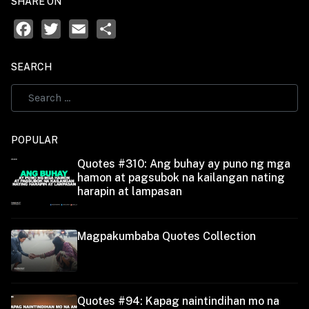
SHARE ON
Facebook
Twitter
Email
Share
SEARCH
POPULAR
Quotes #310: Ang buhay ay puno ng mga
hamon at pagsubok na kailangan nating
harapin at lampasan
Magpakumbaba Quotes Collection
Quotes #94: Kapag naintindihan mo na