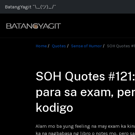
BatangYagit ¯\_(ツ)_/¯
Home
Quotes
Sense of Humor
SOH Quotes #1
SOH Quotes #121:
para sa exam, pe
kodigo
Alam mo ba yung feeling na may exam ka kin
ka na nagbabasa ng libro o notes mo, pero s