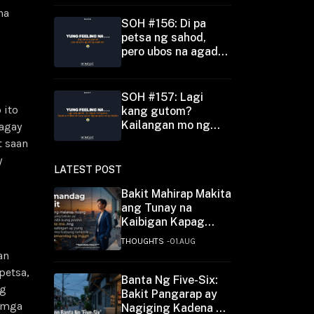
mga anak at hindi
na
gusgusin
SOH #156: Di pa
petsa ng sahod,
pero ubos na agad
ang sasahurin
SOH #157: Lagi
 ito
kang gutom?
Kailangan mo ng
lagay
pera. Sapat na
t saan
motivation na yan
y
para maghanap ka
LATEST POST
na ng trabaho
Bakit Mahirap Makita
ang Tunay na
Kaibigan Kapag
Umangat Ka?
THOUGHTS
01.AUG
an
petsa,
Banta Ng Five-Six:
ng
Bakit Pangarap ay
 mga
Nagiging Kadena ng