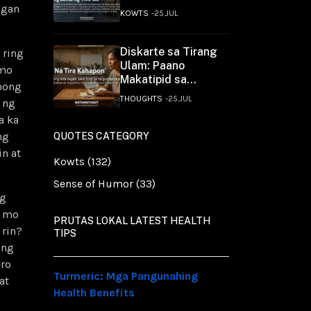
Utang?
ngan
KOWTS
25.JUL
Diskarte sa Tirang
 ring
Ulam: Paano
 mo
Makatipid sa
mong
Kakain?
THOUGHTS
25.JUL
 ng
a ka
ng
QUOTES CATEGORY
n at
Kowts (132)
Sense of Humor (33)
ng
m mo
PRUTAS LOKAL LATEST HEALTH
 rin?
TIPS
ong
ero
Turmeric: Mga Pangunahing
at
Health Benefits