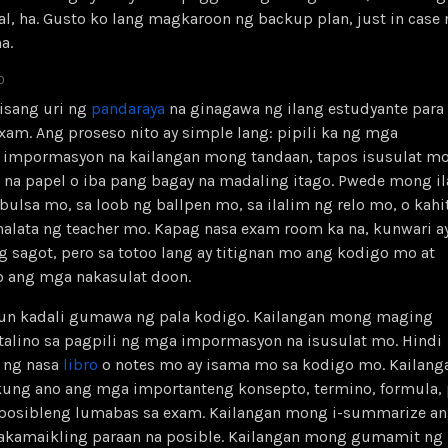
l, ha. Gusto ko lang magkaroon ng backup plan, just in case 
a.
0
isang uri ng
pandaraya
na ginagawa ng ilang estudyante para
am. Ang proseso nito ay simple lang: pipili ka ng mga
impormasyon na kailangan mong tandaan, tapos isusulat mo
t na papel o iba pang bagay na madaling itago. Pwede mong i
bulsa mo, sa loob ng ballpen mo, sa ilalim ng relo mo, o kahi
alata ng teacher mo. Kapag nasa exam room ka na, kunwari a
g sagot, pero sa totoo lang ay titignan mo ang kodigo mo at
 ang mga nakasulat doon.
nun kadali gumawa ng pala kodigo. Kailangan mong maging
talino sa pagpili ng mga impormasyon na isusulat mo. Hindi
 ng nasa
libro
o notes mo ay isama mo sa kodigo mo. Kailang
ung ano ang mga importanteng konsepto, termino, formula, 
 posibleng lumabas sa exam. Kailangan mong i-summarize a
nakamaikling paraan na posible. Kailangan mong gumamit ng