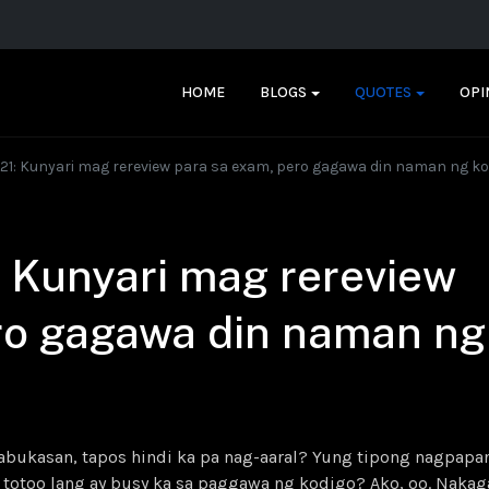
HOME
BLOGS
QUOTES
OPI
21: Kunyari mag rereview para sa exam, pero gagawa din naman ng ko
 Kunyari mag rereview
ro gagawa din naman ng
abukasan, tapos hindi ka pa nag-aaral? Yung tipong nagpap
a totoo lang ay busy ka sa paggawa ng kodigo? Ako, oo. Naka