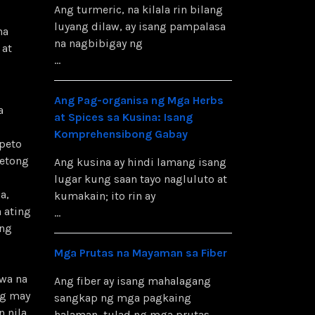
Ang turmeric, na kilala rin bilang
luyang dilaw, ay isang pampalasa
na
na nagbibigay ng
 at
...
Ang Pag-organisa ng Mga Herbs
a
at Spices sa Kusina: Isang
Komprehensibong Gabay
speto
retong
Ang kusina ay hindi lamang isang
lugar kung saan tayo nagluluto at
a,
kumakain; ito rin ay
 ating
...
ing
Mga Prutas na Mayaman sa Fiber
wa na
Ang fiber ay isang mahalagang
ng may
sangkap ng mga pagkaing
n nila
halaman, tulad ng mga prutas,