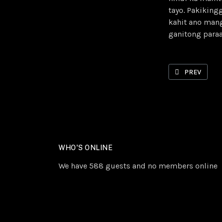
tayo. Pakiking
kahit ano mang
ganitong para
PREVIOUS ART
PREV
WHO'S ONLINE
We have 588 guests and no members online