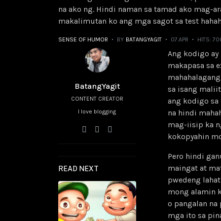
na ako ng. Hindi naman sa tamad ako mag-ara
makalimutan ko ang mga sagot sa test hahah
SENSE OF HUMOR
BY
BATANGYAGIT
07.APR
HITS: 70
Ang kodigo ay 
makapasa sa ex
mahahalagang 
BatangYagit
sa isang malii
CONTENT CREATOR
ang kodigo sa 
I love blogging
na hindi mahah
mag-iisip ka n
kokopyahin mo
Pero hindi ga
maingat at ma
READ NEXT
pwedeng lahat
mong alamin k
o pangalan na
mga ito sa pi