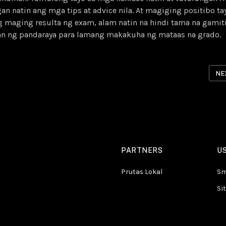
gan natin ang mga tips at advice nila. At magiging positibo ta
 maging resulta ng exam, alam natin na hindi tama na gamit
an ng pandaraya para lamang makakuha ng mataas na grado.
ICLE: SOH QUOTES #122: HUWAG MO NA TANGKAIN MAKIPAGTALO, ALA
NEX
NE
PARTNERS
US
Prutas Lokal
Sm
Si