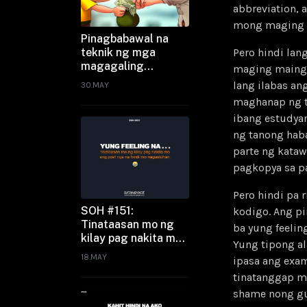
abbreviation, 
mong maging c
Pinagbabawal na
teknik ng mga
Pero hindi lan
magagaling
maging mainga
mangutang
lang ilabas an
30.MAY
maghanap ng t
ibang estudya
ng tanong hab
parte ng kataw
pagkopya sa p
Pero hindi pa 
SOH #151:
kodigo. Ang p
Tinataasan mo ng
ba yung feeli
kilay pag nakita mo
Yung tipong al
ang post nya sa
18.MAY
ipasa ang exam
facebook na hindi
tinatanggap mo
mo nagustuhan.
shame nong g