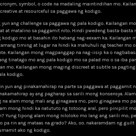
acronym, symbol, o code na madaling maintindihan mo. Kaila
reative at resourceful sa paggawa ng kodigo.
g yun ang challenge sa paggawa ng pala kodigo. Kailangan mo
t at matalino sa paggamit nito. Hindi pwedeng basta-basta
g kodigo mo at basahin ito habang nag-eexam ka. Kailangan 
amang timing at lugar na hindi ka mahuhuli ng teacher mo o
nte. Kailangan mong magpanggap na nag-iisip ka o nagbabas
ang tinatago mo ang pala kodigo mo sa palad mo o sa iba pa
an mo. Kailangan mong maging discreet at subtle sa pagtingi
ala kodigo.
rin yun ang pinakamahirap na parte sa paggawa at paggamit 
inakamahirap ay ang pagharap sa sarili mong konsensya. Ala
ng na alam mong mali ang ginagawa mo, pero ginagawa mo pa
am mong hindi ka natututo ng totoong aral, pero pinipilit m
? Yung tipong alam mong niloloko mo lang ang sarili mo, p
 pa rin ang mataas na grado? Ako, oo. nakaramdam ng guilt 
umamit ako ng kodigo.