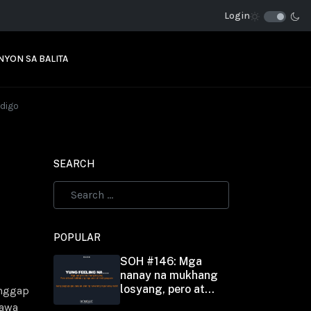
Login
NYON SA BALITA
digo
SEARCH
POPULAR
SOH #146: Mga
nanay na mukhang
losyang, pero at
anggap
least malilinis ang
gawa