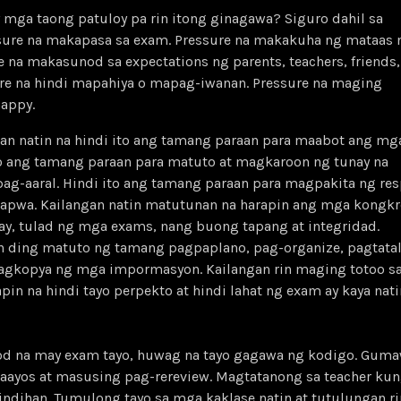
 mga taong patuloy pa rin itong ginagawa? Siguro dahil sa
ssure na makapasa sa exam. Pressure na makakuha ng mataas 
e na makasunod sa expectations ng parents, teachers, friends,
ure na hindi mapahiya o mapag-iwanan. Pressure na maging
happy.
an natin na hindi ito ang tamang paraan para maabot ang mg
to ang tamang paraan para matuto at magkaroon ng tunay na
pag-aaral. Hindi ito ang tamang paraan para magpakita ng re
a kapwa. Kailangan natin matutunan na harapin ang mga kongk
y, tulad ng mga exams, nang buong tapang at integridad.
n ding matuto ng tamang pagpaplano, pag-organize, pagtatal
pagkopya ng mga impormasyon. Kailangan rin maging totoo sa
apin na hindi tayo perpekto at hindi lahat ng exam ay kaya nat
od na may exam tayo, huwag na tayo gagawa ng kodigo. Guma
maayos at masusing pag-rereview. Magtatanong sa teacher ku
indihan. Tumulong tayo sa mga kaklase natin at tutulungan ri