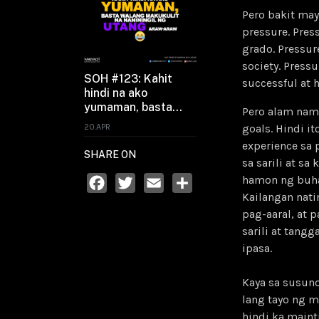
Pero bakit may
pressure. Pre
grado. Pressur
society. Press
SOH #123: Kahit
successful at 
hindi na ako
yumaman, basta
Pero alam nam
walang makukulit na
20.APR
goals. Hindi i
naniningil ng utang
experience sa 
araw-araw
SHARE ON
sa sarili at s
hamon ng buha
Kailangan nati
Facebook
Twitter
Email
Share
pag-aaral, at 
sarili at tangg
ipasa.
Kaya sa susun
lang tayo ng 
hindi ka maint